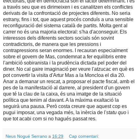
electorals, que en democràcia són el factor determinant. I és
a través seu que es dirimeixen i es canalitzen els conflictes
derivats de la confrontació de projectes diferents. No seria
estrany, fins i tot, que aquest procés conduís a una sensible
reconfiguració del sistema català de partits. Molta gent al
carrer no és una majoria electoral: s'ha d'aconseguir. Els
interessos dels diferents sectors socials són sovint
contradictoris, de manera que les pressions i
contrapressions seran enormes. I recauran especialment
sobre el govern de Mas, condemnat a fer equilibris entre
l'ambició sobiranista i la prudència dictada pel poder del
diner. No cal gaire imaginació per veure l'atzucac en què es
pot convertir la visita d'Artur Mas a la Moncloa el dia 20.
Anar a demanar un rescat, a proposar el pacte fiscal, amb el
pes de la manifestació al darrere, al president d'un govern
que té la clau de la caixa, és una imatge de la situació
política que tenim al davant. A la màxima exaltació la
seguirà una pausa. Però costa creure que aquest cop es
pugui imposar, una vegada més, la inèrcia de l'
statu quo
i
que tot acabi com si no hagués passat res.
Neus Nogué Serrano
a
16:29
Cap comentari: