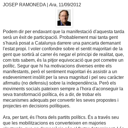
JOSEP RAMONEDA |
Ara
, 11/09/2012
Podem dir per endavant que la manifestació d'aquesta tarda
serà un èxit de participació. Probablement mai tanta gent
s'haurà posat a Catalunya darrere una pancarta demanant
l'estat propi. I voler confondre sobre el sentit majoritari de la
gent que sortirà al carrer és negar el principi de realitat, que,
com tots sabem, és la pitjor equivocació que pot cometre un
polític. Segur que hi ha motivacions diverses entre els
manifestants, però el sentiment majoritari és assistir a un
esdeveniment insòlit per la seva magnitud i pel seu caràcter
afirmatiu (no defensiu) sobre la independència. Però els
moviments socials pateixen sempre a l'hora d'aconseguir la
seva transformació política, és a dir, de trobar els
mecanismes adequats per convertir les seves propostes i
projectes en decisions polítiques.
Ara, per tant, és l'hora dels partits polítics. És a través seu
que les mobilitzacions es converteixen en majories