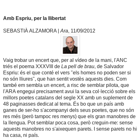
Amb Espriu, per la llibertat
SEBASTIÀ ALZAMORA |
Ara
, 11/09/2012
Vaig trobar un encert que, per al vídeo de la mani, l'ANC
triés el poema XXXVIII de
La pell de brau
, de Salvador
Espriu: és el que conté el vers "els homes no poden ser si
no són lliures", que han sentit vostès aquests dies. Com
també em sembla un encert, a risc de semblar pilota, que
l'ARA engegui precisament avui la seva col·lecció sobre els
millors poetes catalans del segle XX amb un suplement de
48 paginasses dedicat al tema. És bo que un país amb
ganes de ser-ho s'acompanyi dels seus poetes, que no són
res més (però tampoc res menys) que els gran manobres de
la llengua. Pot semblar poca cosa, però creguin-me: sense
aquests manobres no s'aixequen parets. I sense parets no hi
ha casa, ni país.