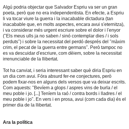
Algú podria objectar que Salvador Espriu va ser un gran
poeta, però que no era independentista. En efecte, a Espriu
li va tocar viure la guerra i la inacabable dictadura (tan
inacabable que, en molts aspectes, encara avui s'eternitza),
i va considerar més urgent escriure sobre el dolor i l'enyor
("Els meus ulls ja no saben / sinó contemplar dies / i sols
perduts") i sobre la necessitat del perdó després del "màxim
crim, el pecat de la guerra entre germans". Però tampoc no
es va descuidar d'escriure, com dèiem, sobre la necessitat
irrenunciable de la llibertat.
Tot ha canviat, i seria interessant saber què diria Espriu en
un dia com avui. Fóra absurd fer-ne conjectures, però
podem fixar-nos en alguns dels versos que va deixar escrits.
Com aquests: "Bevíem a glops / aspres vins de burla / el
meu poble i jo. [...] Teníem la raó / contra bords i lladres / el
meu poble i jo". En vers i en prosa, avui (com cada dia) és el
primer dia de la llibertat.
Ara la política