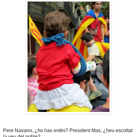
Pere Navarro, ¿ho has entès? President Mas, ¿heu escoltat
la veu del poble?